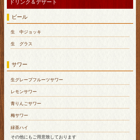
ドリンク＆デザート
ビール
生 中ジョッキ
生 グラス
サワー
生グレープフルーツサワー
レモンサワー
青りんごサワー
梅サワー
緑茶ハイ
その他にもご用意致しております